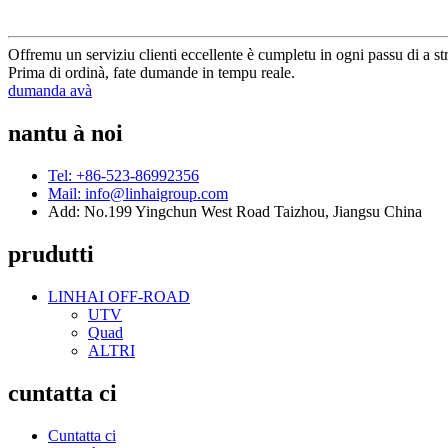
Offremu un serviziu clienti eccellente è cumpletu in ogni passu di a st
Prima di ordinà, fate dumande in tempu reale.
dumanda avà
nantu à noi
Tel: +86-523-86992356
Mail: info@linhaigroup.com
Add: No.199 Yingchun West Road Taizhou, Jiangsu China
prudutti
LINHAI OFF-ROAD
UTV
Quad
ALTRI
cuntatta ci
Cuntatta ci