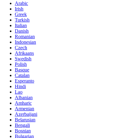
Arabic
Irish
Greek
Turkish
Italian
Danish
Romanian
Indonesian
Czech
Afrikaans
Swedish
Polish
Basque
Catalan
Esperanto
Hindi
Lao
Albanian
Amharic
Armenian
Azerbaijani
Belarusian
Bengali
Bosnian
Bulgarian