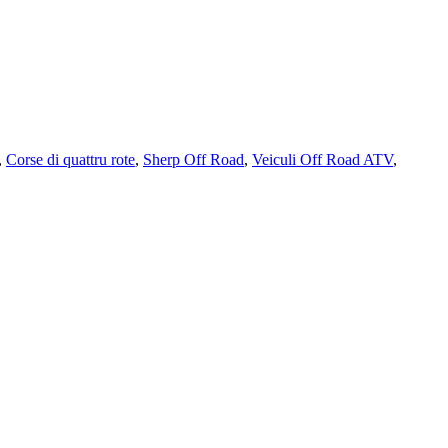
,
Corse di quattru rote
,
Sherp Off Road
,
Veiculi Off Road ATV
,