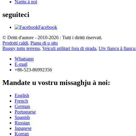
Nantu à noi
seguiteci
Facebook
© Dritti d'autore - 2010-2026 : Tutti i diritti riservati.
Prodotti caldi
,
Pianu di u situ
Buggy tuttu terrenu
,
Veiculi utilitari fora di strada
,
Utv fiancu à fiancu
Whatsapp
E-mail
+86-523-86992356
Mandate u vostru missaghju à noi:
English
French
German
Portuguese
Spanish
Russian
Japanese
Korean