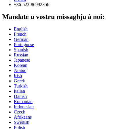
+86-523-86992356
Mandate u vostru missaghju à noi:
English
French
German
Portuguese
Spanish
Russian
Japanese
Korean
Arabic
Irish
Greek
Turkish
Italian
Danish
Romanian
Indonesian
Czech
Afrikaans
Swedish
Polish