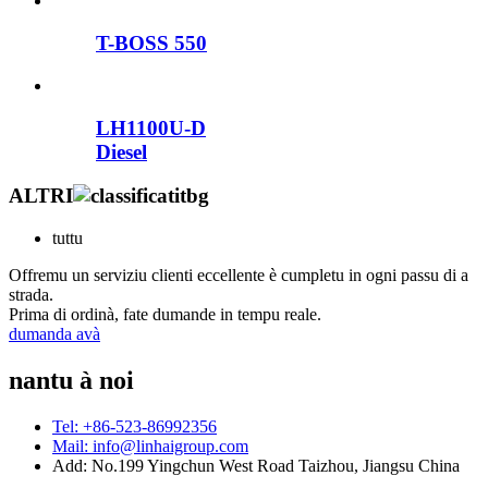
T-BOSS 550
LH1100U-D
Diesel
ALTRI
tuttu
Offremu un serviziu clienti eccellente è cumpletu in ogni passu di a
strada.
Prima di ordinà, fate dumande in tempu reale.
dumanda avà
nantu à noi
Tel: +86-523-86992356
Mail: info@linhaigroup.com
Add: No.199 Yingchun West Road Taizhou, Jiangsu China