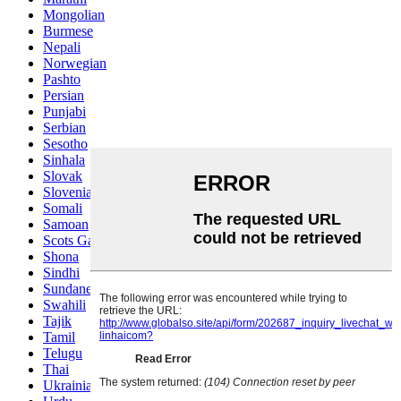
Mongolian
Burmese
Nepali
Norwegian
Pashto
Persian
Punjabi
Serbian
Sesotho
Sinhala
Slovak
Slovenian
Somali
Samoan
Scots Gaelic
Shona
Sindhi
Sundanese
Swahili
Tajik
Tamil
Telugu
Thai
Ukrainian