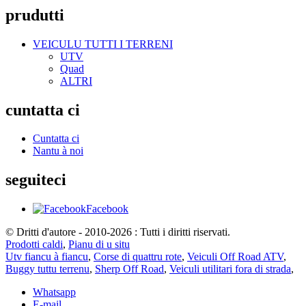
prudutti
VEICULU TUTTI I TERRENI
UTV
Quad
ALTRI
cuntatta ci
Cuntatta ci
Nantu à noi
seguiteci
Facebook
© Dritti d'autore - 2010-2026 : Tutti i diritti riservati.
Prodotti caldi
,
Pianu di u situ
Utv fiancu à fiancu
,
Corse di quattru rote
,
Veiculi Off Road ATV
,
Buggy tuttu terrenu
,
Sherp Off Road
,
Veiculi utilitari fora di strada
,
Whatsapp
E-mail