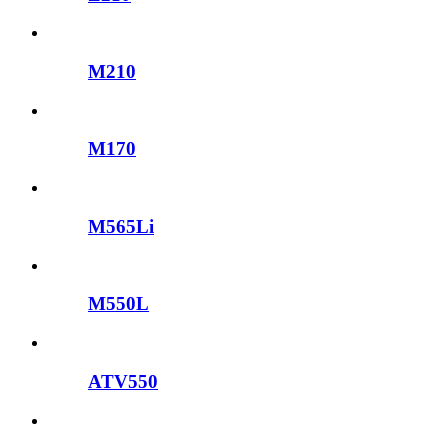
M210
M170
M565Li
M550L
ATV550